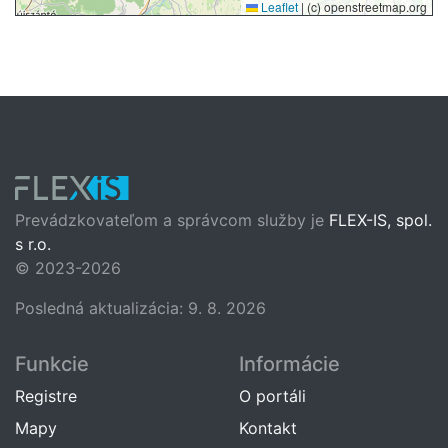
Leaflet
|
(c) openstreetmap.org
Prevádzkovateľom a správcom služby je
FLEX-IS, spol.
s r.o.
© 2023-2026
Posledná aktualizácia: 9. 8. 2026
Funkcie
Informácie
Registre
O portáli
Mapy
Kontakt