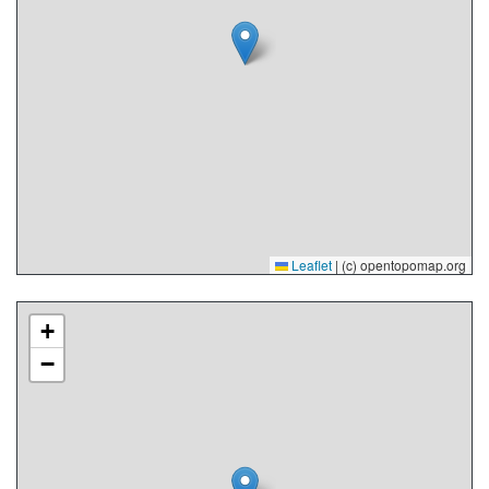
Leaflet
|
(c) opentopomap.org
+
−