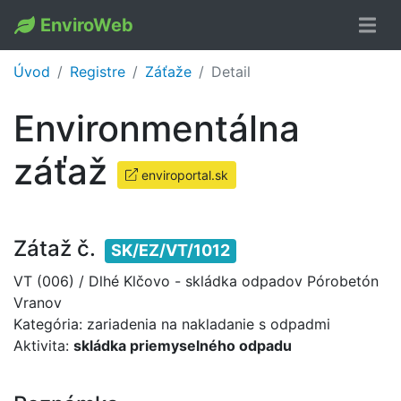
EnviroWeb
Úvod
Registre
Záťaže
Detail
Environmentálna
záťaž
enviroportal.sk
Zátaž č.
SK/EZ/VT/1012
VT (006) / Dlhé Klčovo - skládka odpadov Pórobetón
Vranov
Kategória: zariadenia na nakladanie s odpadmi
Aktivita:
skládka priemyselného odpadu