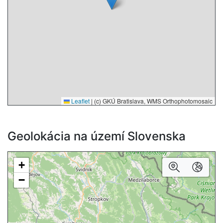
Leaflet
|
(c) GKÚ Bratislava, WMS Orthophotomosaic
Geolokácia na území Slovenska
+
−