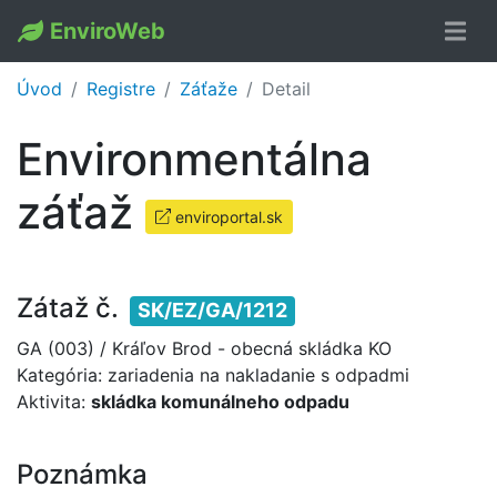
EnviroWeb
Úvod
Registre
Záťaže
Detail
Environmentálna
záťaž
enviroportal.sk
Zátaž č.
SK/EZ/GA/1212
GA (003) / Kráľov Brod - obecná skládka KO
Kategória: zariadenia na nakladanie s odpadmi
Aktivita:
skládka komunálneho odpadu
Poznámka