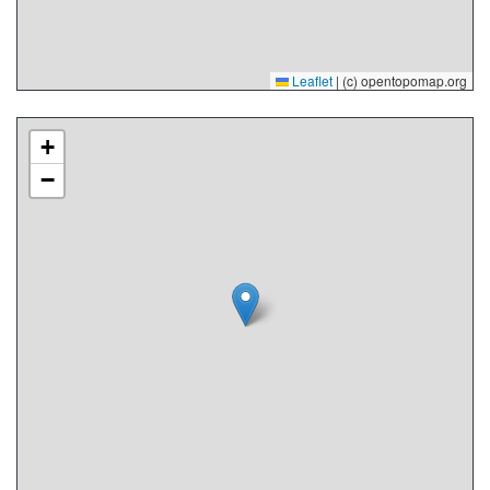
Leaflet
|
(c) opentopomap.org
+
−