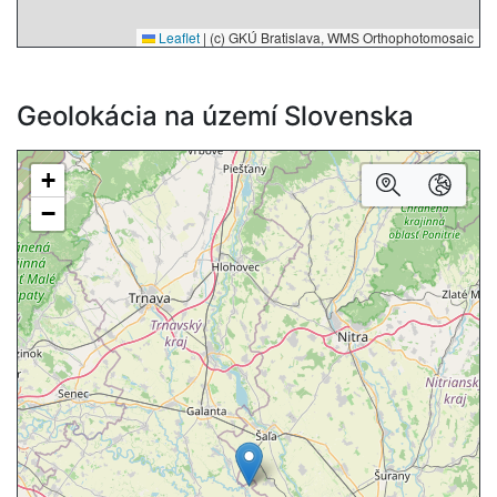
Leaflet
|
(c) GKÚ Bratislava, WMS Orthophotomosaic
Geolokácia na území Slovenska
+
−