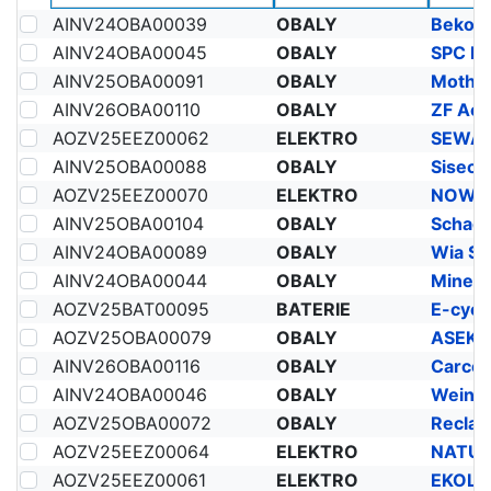
AINV24OBA00039
OBALY
Beko Ma
AINV24OBA00045
OBALY
SPC Int
AINV25OBA00091
OBALY
AINV26OBA00110
OBALY
ZF Acti
AOZV25EEZ00062
ELEKTRO
SEWA, 
AINV25OBA00088
OBALY
Siseca
AOZV25EEZ00070
ELEKTRO
NOWAS 
AINV25OBA00104
OBALY
Schaeff
AINV24OBA00089
OBALY
Wia Slo
AINV24OBA00044
OBALY
Minebea
AOZV25BAT00095
BATERIE
E-cycli
AOZV25OBA00079
OBALY
ASEKOL
AINV26OBA00116
OBALY
Carcous
AINV24OBA00046
OBALY
Weindel
AOZV25OBA00072
OBALY
Reclay
AOZV25EEZ00064
ELEKTRO
NATUR-
AOZV25EEZ00061
ELEKTRO