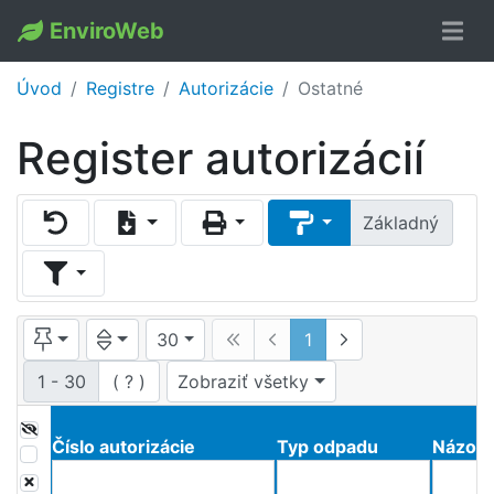
EnviroWeb
Úvod
Registre
Autorizácie
Ostatné
Register autorizácií
Základný
30
1
1 - 30
(
?
)
Zobraziť všetky
Číslo autorizácie
Typ odpadu
Názov 