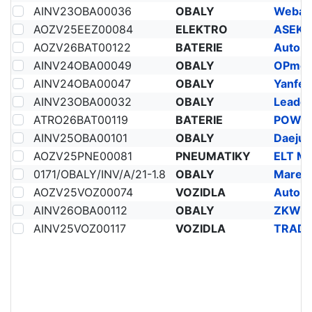
AINV23OBA00036
OBALY
Webast
AOZV25EEZ00084
ELEKTRO
ASEKOL
AOZV26BAT00122
BATERIE
Auto R
AINV24OBA00049
OBALY
OPmobil
AINV24OBA00047
OBALY
AINV23OBA00032
OBALY
Leadec 
ATRO26BAT00119
BATERIE
POWER 
AINV25OBA00101
OBALY
Daejun
AOZV25PNE00081
PNEUMATIKY
0171/OBALY/INV/A/21-1.8
OBALY
Marelli
AOZV25VOZ00074
VOZIDLA
Auto R
AINV26OBA00112
OBALY
ZKW Sl
AINV25VOZ00117
VOZIDLA
TRADE 